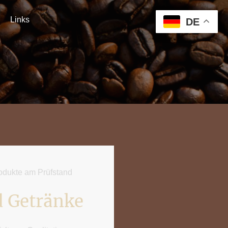
Links
DE
00
dukte am Prüfstand
d Getränke