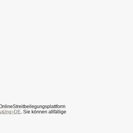
nlineStreitbeilegungsplattform
ow&lng=DE
. Sie können allfällige