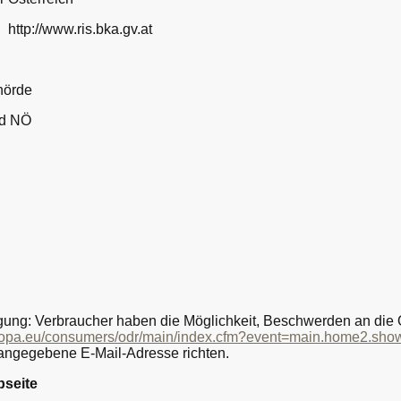
http://www.ris.bka.gv.at
hörde
nd NÖ
gung: Verbraucher haben die Möglichkeit, Beschwerden an die O
europa.eu/consumers/odr/main/index.cfm?event=main.home2.sh
angegebene E-Mail-Adresse richten.
bseite