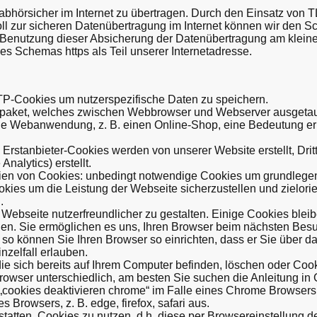
bhörsicher im Internet zu übertragen. Durch den Einsatz von TL
l zur sicheren Datenübertragung im Internet können wir den Sc
e Benutzung dieser Absicherung der Datenübertragung am klein
 Schemas https als Teil unserer Internetadresse.
P-Cookies um nutzerspezifische Daten zu speichern.
npaket, welches zwischen Webbrowser und Webserver ausgetausch
 die Webanwendung, z. B. einen Online-Shop, eine Bedeutung erh
: Erstanbieter-Cookies werden von unserer Website erstellt, Dr
nalytics) erstellt.
rien von Cookies: unbedingt notwendige Cookies um grundlege
ookies um die Leistung der Webseite sicherzustellen und zielori
.
Webseite nutzerfreundlicher zu gestalten. Einige Cookies blei
chen. Sie ermöglichen es uns, Ihren Browser beim nächsten Be
so können Sie Ihren Browser so einrichten, dass er Sie über 
inzelfall erlauben.
ie sich bereits auf Ihrem Computer befinden, löschen oder Cook
owser unterschiedlich, am besten Sie suchen die Anleitung in 
„cookies deaktivieren chrome“ im Falle eines Chrome Browsers
Browsers, z. B. edge, firefox, safari aus.
statten, Cookies zu nutzen, d.h. diese per Browsereinstellung 