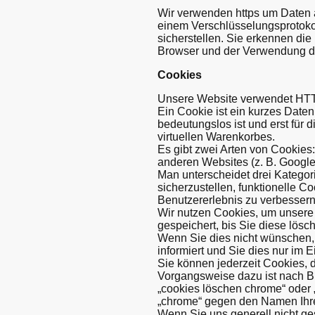
Wir verwenden https um Daten a
einem Verschlüsselungsprotokol
sicherstellen. Sie erkennen di
Browser und der Verwendung des
Cookies
Unsere Website verwendet HTT
Ein Cookie ist ein kurzes Date
bedeutungslos ist und erst für
virtuellen Warenkorbes.
Es gibt zwei Arten von Cookies
anderen Websites (z. B. Google A
Man unterscheidet drei Katego
sicherzustellen, funktionelle C
Benutzererlebnis zu verbessern
Wir nutzen Cookies, um unsere 
gespeichert, bis Sie diese lös
Wenn Sie dies nicht wünschen, 
informiert und Sie dies nur im E
Sie können jederzeit Cookies, d
Vorgangsweise dazu ist nach Br
„cookies löschen chrome“ oder 
„chrome“ gegen den Namen Ihres 
Wenn Sie uns generell nicht ge