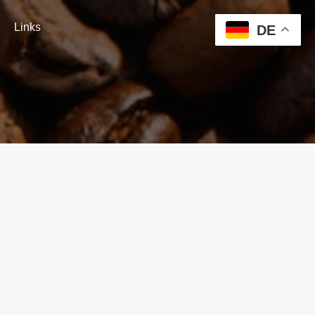
Links
DE
00